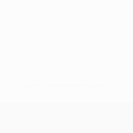
Sin datos disponibles para este jugador
UEFA Women’s Europa Cup