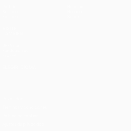
Partidos
Noticias
Sorteos
Historia
Equipos
Sobre
VISITE
TAMBIÉN
UEFA.com
Fundación de
la UEFA
ELEGIR IDIOMA
Español
English
Français
Deutsch
Русский
Español
Italiano
Português
Privacidad
Términos y condiciones
Política de cookies
Ajustes de privacidad