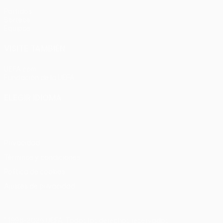
Partidos
Sorteos
Equipos
VISITE TAMBIÉN
UEFA.com
Fundación de la UEFA
ELEGIR IDIOMA
Español
English
Français
Deutsch
Русский
Español
Italia
Privacidad
Términos y condiciones
Política de cookies
Ajustes de privacidad
© 1998-2026 UEFA. Todos los derechos reservados