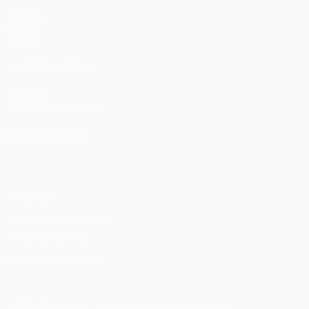
Partidos
Sorteos
Equipos
VISITE TAMBIÉN
UEFA.com
Fundación de la UEFA
ELEGIR IDIOMA
Español
English
Français
Deutsch
Русский
Español
Italia
Privacidad
Términos y condiciones
Política de cookies
Ajustes de privacidad
© 1998-2026 UEFA. Todos los derechos reservados