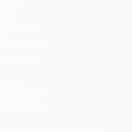
Partidos
Sorteos
Equipos
VISITE TAMBIÉN
UEFA.com
Fundación de la UEFA
ELEGIR IDIOMA
Español
English
Français
Deutsch
Русский
Español
Italia
Privacidad
Términos y condiciones
Política de cookies
Ajustes de privacidad
© 1998-2026 UEFA. Todos los derechos reservados