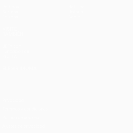
Partidos
Noticias
Sorteos
Historia
Equipos
Sobre
VISITE
TAMBIÉN
UEFA.com
Fundación de
la UEFA
ELEGIR IDIOMA
Español
English
Français
Deutsch
Русский
Español
Italiano
Português
Privacidad
Términos y condiciones
Política de cookies
Ajustes de privacidad