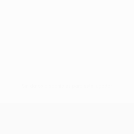
Sin datos disponibles para este jugador
UEFA Women’s Europa Cup