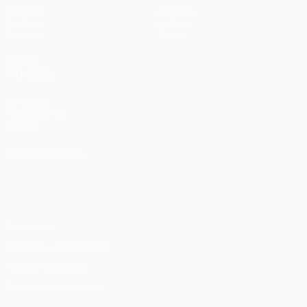
Partidos
Noticias
Sorteos
Historia
Equipos
Sobre
VISITE
TAMBIÉN
UEFA.com
Fundación de
la UEFA
ELEGIR IDIOMA
Español
English
Français
Deutsch
Русский
Español
Italiano
Português
Privacidad
Términos y condiciones
Política de cookies
Ajustes de privacidad