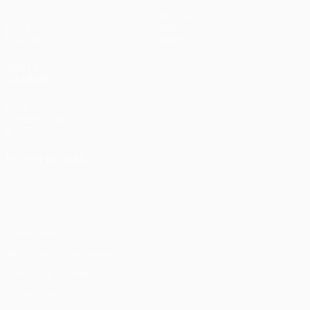
Partidos
Noticias
Sorteos
Historia
Equipos
Sobre
VISITE
TAMBIÉN
UEFA.com
Fundación de
la UEFA
ELEGIR IDIOMA
Español
English
Français
Deutsch
Русский
Español
Italiano
Português
Privacidad
Términos y condiciones
Política de cookies
Ajustes de privacidad