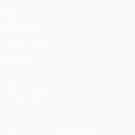
Partidos
Sorteos
Equipos
VISITE TAMBIÉN
UEFA.com
Fundación de la UEFA
ELEGIR IDIOMA
Español
English
Français
Deutsch
Русский
Español
Italia
Privacidad
Términos y condiciones
Política de cookies
Ajustes de privacidad
© 1998-2026 UEFA. Todos los derechos reservados