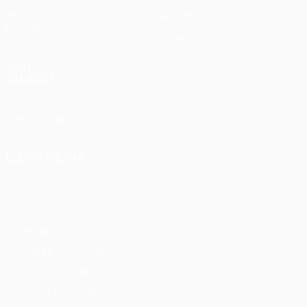
Partidos
Noticias
Sorteos
Historia
Equipos
Sobre
VISITE
TAMBIÉN
UEFA.com
Fundación de
la UEFA
ELEGIR IDIOMA
Español
English
Français
Deutsch
Русский
Español
Italiano
Português
Privacidad
Términos y condiciones
Política de cookies
Ajustes de privacidad