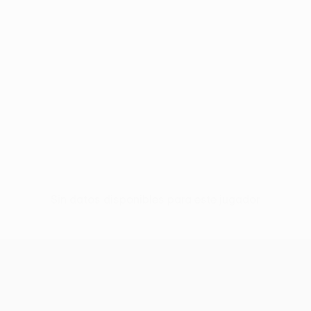
Sin datos disponibles para este jugador
UEFA Women’s Europa Cup