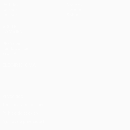
Partidos
Noticias
Sorteos
Historia
Equipos
Sobre
VISITE
TAMBIÉN
UEFA.com
Fundación de
la UEFA
ELEGIR IDIOMA
Español
English
Français
Deutsch
Русский
Español
Italiano
Português
Privacidad
Términos y condiciones
Política de cookies
Ajustes de privacidad