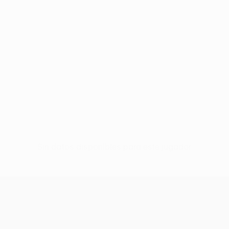
Sin datos disponibles para este jugador
UEFA Women’s Europa Cup