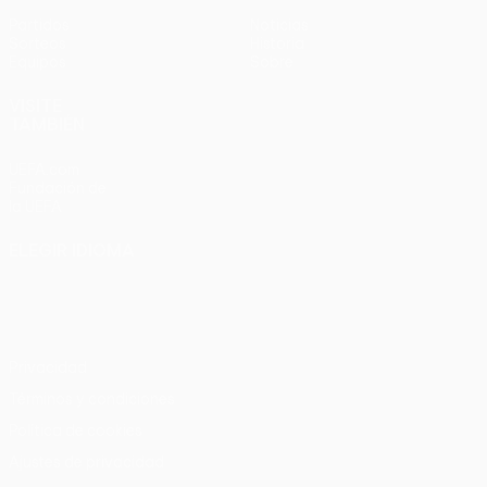
Partidos
Noticias
Sorteos
Historia
Equipos
Sobre
VISITE
TAMBIÉN
UEFA.com
Fundación de
la UEFA
ELEGIR IDIOMA
Español
English
Français
Deutsch
Русский
Español
Italiano
Português
Privacidad
Términos y condiciones
Política de cookies
Ajustes de privacidad