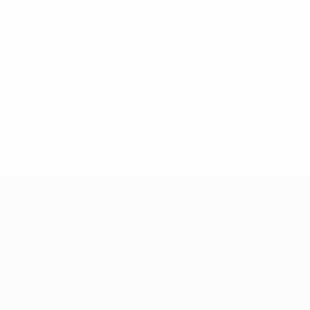
Estadísticas clave
24
2
Goles
Goles encajados
4 media por partido
0,34 media por partido
3
0
Tarjetas amarillas
Tarjetas rojas
0,5 media por partido
Ver todas las estadísticas
Clasificatorios Europeos Femeninos
Partidos
Datos
Sorteos
Equipos
Grupos
Noticias
Vídeos
Sobre