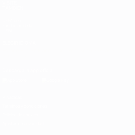
VISITE
TAMBIÉN
UEFA.com
Fundación de la
UEFA
ELEGIR IDIOMA
Español
English
Français
Deutsch
Русский
Español
Italiano
Português
Descarga la app oficial
Privacidad
Términos y condiciones
Política de cookies
Ajustes de privacidad