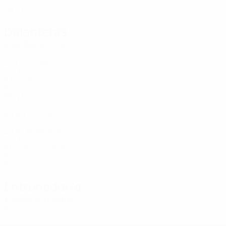
SCO
28
5
1
Delanteras
Edad
PAR
G
Adams
7
SCO
22
1
-
Gregory
7
SCO
23
4
-
Hanson
10
SCO
28
4
1
McGovern
11
SCO
24
6
4
Howat
13
SCO
29
4
-
Mcleary
18
SCO
21
-
-
Davidson
19
SCO
24
6
2
Entrenador/a
Melissa Andreatta
AUS