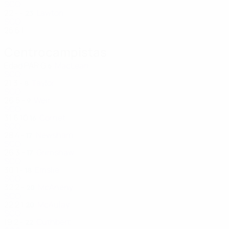
SCO
22
-
-
Lawton
23
SCO
25
5
1
Centrocampistas
Edad
PAR
G
MacLean
6
SCO
21
3
-
Taylor
8
SCO
26
5
-
Weir
9
SCO
31
6
10
Cornet
16
SCO
28
4
-
Newsham
17
SCO
26
3
-
Grimshaw
17
SCO
30
1
-
Emslie
18
SCO
32
2
-
McAneny
20
SCO
22
2
1
McAulay
20
SCO
19
2
-
Cuthbert
22