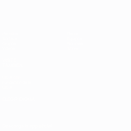
Clasificatorios Europeos Femeninos
Partidos
Datos
Sorteos
Equipos
Grupos
Noticias
Vídeos
Sobre
VISITE
TAMBIÉN
UEFA.com
Fundación de la
UEFA
ELEGIR IDIOMA
Español
English
Français
Deutsch
Русский
Español
Italiano
Português
Descarga la app oficial