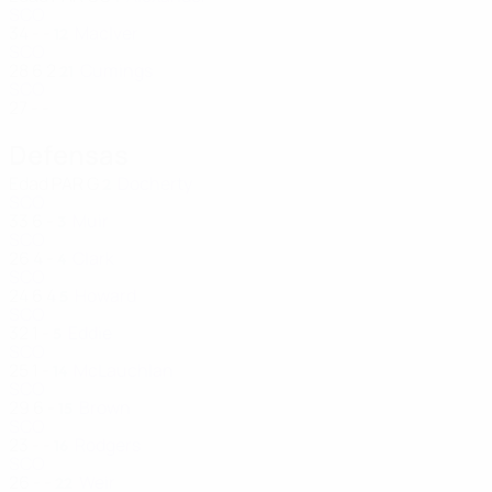
SCO
34
-
-
MacIver
12
SCO
28
6
2
Cumings
21
SCO
27
-
-
Defensas
Edad
PAR
G
Docherty
2
SCO
33
6
-
Muir
3
SCO
26
4
-
Clark
4
SCO
24
6
4
Howard
5
SCO
32
1
-
Eddie
5
SCO
25
1
-
McLauchlan
14
SCO
29
6
-
Brown
15
SCO
23
-
-
Rodgers
16
SCO
26
-
-
Weir
22