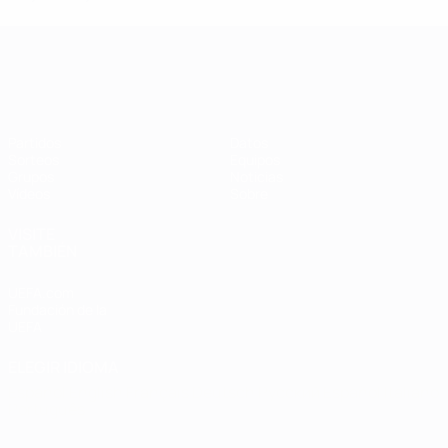
Clasificatorios Europeos Femeninos
Partidos
Datos
Sorteos
Equipos
Grupos
Noticias
Vídeos
Sobre
VISITE
TAMBIÉN
UEFA.com
Fundación de la
UEFA
ELEGIR IDIOMA
Español
English
Français
Deutsch
Русский
Español
Italiano
Português