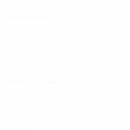
26/5/1995 (31)
Próximo partido
Todos los partidos
Clasificatorios Europeos Femeninos de la Copa del Mundo
vie 9 oct 2026
· Play-offs Round 1
Estadísticas clave
Ver todas las estadísticas
4
360
Partidos disputados
Minutos jugados
90 media por partido
0
0
Goles
Tarjetas amarillas
0
Tarjetas rojas