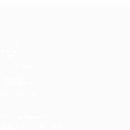
Clasificatorios Europeos Femeninos
Partidos
Sorteos
Grupos
Vídeos
VISITE TAMBIÉN
UEFA.com
Fundación de la UEFA
ELEGIR IDIOMA
Español
English
Français
Deutsch
Русский
Español
Italiano
Descarga la app oficial