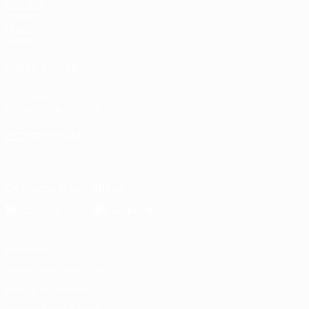
Partidos
Sorteos
Grupos
Vídeos
VISITE TAMBIÉN
UEFA.com
Fundación de la UEFA
ELEGIR IDIOMA
Español
English
Français
Deutsch
Русский
Español
Italiano
Descarga la app oficial
Privacidad
Términos y condiciones
Política de cookies