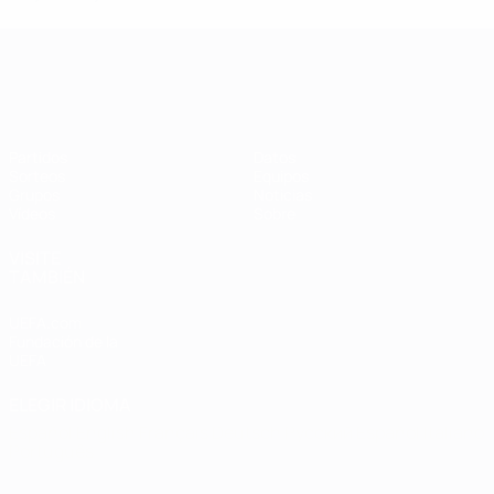
Clasificatorios Europeos Femeninos
Partidos
Datos
Sorteos
Equipos
Grupos
Noticias
Vídeos
Sobre
VISITE
TAMBIÉN
UEFA.com
Fundación de la
UEFA
ELEGIR IDIOMA
Español
English
Français
Deutsch
Русский
Español
Italiano
Português