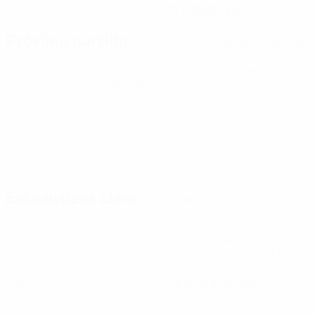
07/1/2002 (24)
Próximo partido
Todos los partidos
Clasificatorios Europeos Femeninos de la Copa del Mundo
vie 9 oct 2026
· Play-offs Round 1
Estadísticas clave
Ver todas las estadísticas
2
106
Partidos disputados
Minutos jugados
26,5 media por partido
0
0
Goles
Tarjetas amarillas
0
Tarjetas rojas