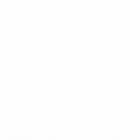
16 octubre 2024
18 octubre 2024
* Suspendida hasta nuevo aviso. <a
href='https://es.uefa.com/insideuefa/mediaservices/medi
148df3492859-aef1bad645a5-1000--fifa-uefa-suspenden-