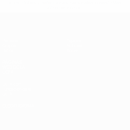
a-los-clubes-y-selecciones-nacionales-rusas/'>Más
información</a>
Eurocopa Femenina de Fútbol Sala d
Partidos
Equipos
Grupos
Noticias
Datos
Sobre
PÁGINAS
WEB DE LA
UEFA
UEFA.com
Fundación de la
UEFA
ELEGIR IDIOMA
Español
English
Français
Deutsch
Русский
Español
Italiano
Português