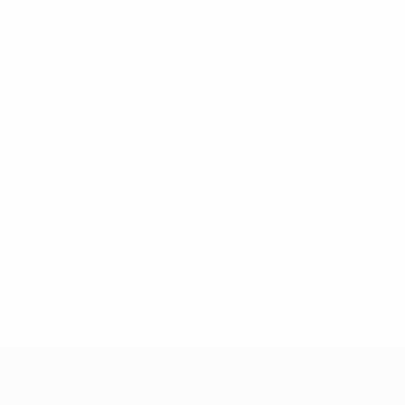
SRB
28
3
1
Drobnjak
8
SRB
26
3
-
Vukovic
9
SRB
36
3
1
Trbojević
10
SRB
26
3
2
Marenić
11
SRB
34
3
2
Entrenador/a
Vladimir Jovanovic
SRB
* Suspendida hasta nuevo aviso. <a
href='https://es.uefa.com/insideuefa/mediaservices/medi
148df3492859-aef1bad645a5-1000--fifa-uefa-suspenden-
a-los-clubes-y-selecciones-nacionales-rusas/'>Más
información</a>
Eurocopa Femenina de Fútbol Sala d