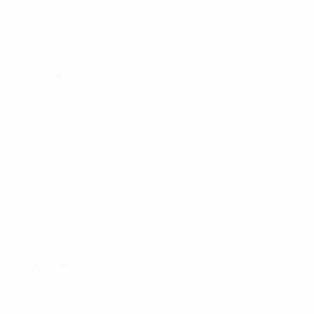
SRB
23
3
20
Jevtić
12
SRB
32
3
-
Defensas
Edad
PAR
G
Trišić
2
SRB
31
3
-
Babić
4
SRB
30
3
-
Perlinac
5
SRB
30
3
-
Pruderović
7
SRB
36
3
-
Jevremović
13
SRB
30
3
-
Miljković
14
SRB
32
3
-
Delanteras
Edad
PAR
G
Janković
3
SRB
21
2
-
Ž. Maksimović
6