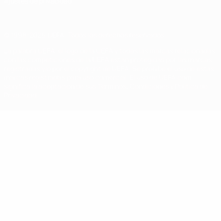
Ajustes de privacidad
© 1998-2026 UEFA. Todos los derechos reservados
La palabra UEFA, el logo de la UEFA y todas las marcas relacionadas
con las competiciones de la UEFA están protegidas por las marcas
registradas y/o por el copyright de UEFA. Se prohíbe el uso de estas
marcas registradas para uso comercial. El uso de UEFA.com
significa la aceptación de sus Términos, Condiciones y Política de
Privacidad.