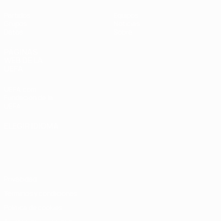
Partidos
Equipos
Grupos
Noticias
Datos
Sobre
PÁGINAS
WEB DE LA
UEFA
UEFA.com
Fundación de la
UEFA
ELEGIR IDIOMA
Español
English
Français
Deutsch
Русский
Español
Italiano
Português
Privacidad
Términos y condiciones
Política de cookies