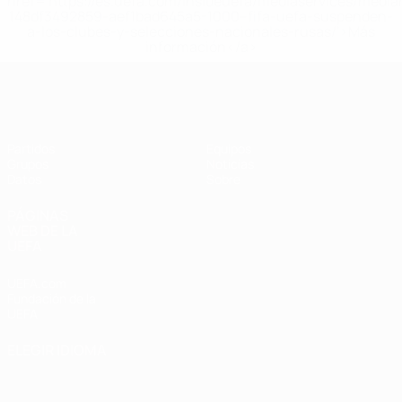
href='https://es.uefa.com/insideuefa/mediaservices/medi
148df3492859-aef1bad645a5-1000--fifa-uefa-suspenden-
a-los-clubes-y-selecciones-nacionales-rusas/'>Más
información</a>
Eurocopa Femenina de Fútbol Sala d
Partidos
Equipos
Grupos
Noticias
Datos
Sobre
PÁGINAS
WEB DE LA
UEFA
UEFA.com
Fundación de la
UEFA
ELEGIR IDIOMA
Español
English
Français
Deutsch
Русский
Español
Italiano
Português