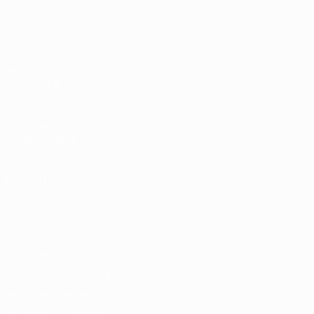
Partidos
Equipos
Grupos
Noticias
Datos
Sobre
PÁGINAS
WEB DE LA
UEFA
UEFA.com
Fundación de la
UEFA
ELEGIR IDIOMA
Español
English
Français
Deutsch
Русский
Español
Italiano
Português
Privacidad
Términos y condiciones
Política de cookies