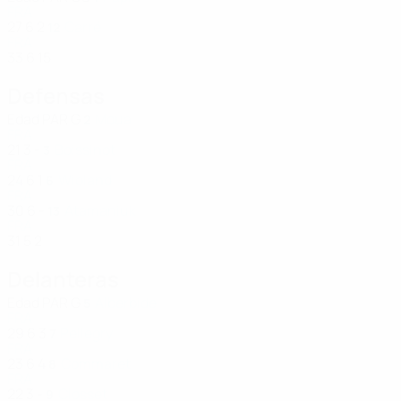
FRA
27
6
2
Carré
12
FRA
33
6
15
Defensas
Edad
PAR
G
Moua
2
FRA
21
3
-
Boissinot
3
FRA
24
6
1
Wioland
6
FRA
30
6
-
Atamaniuk
13
FRA
31
5
2
Delanteras
Edad
PAR
G
Alberbide
5
FRA
29
6
3
Pellegry
7
FRA
23
6
4
Commaret
8
FRA
22
3
-
Closset
9