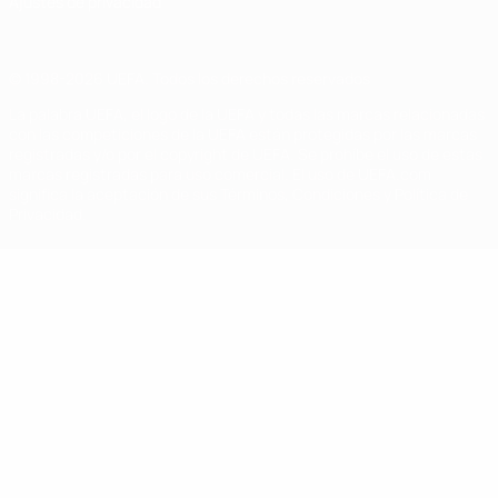
Ajustes de privacidad
© 1998-2026 UEFA. Todos los derechos reservados
La palabra UEFA, el logo de la UEFA y todas las marcas relacionadas
con las competiciones de la UEFA están protegidas por las marcas
registradas y/o por el copyright de UEFA. Se prohíbe el uso de estas
marcas registradas para uso comercial. El uso de UEFA.com
significa la aceptación de sus Términos, Condiciones y Política de
Privacidad.