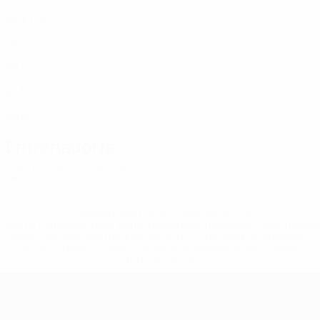
FRA
28
3
1
La Posta
10
FRA
26
3
1
Delorme
11
FRA
25
6
-
Schnoebelen
14
FRA
21
3
-
Bitterlin
19
FRA
28
6
2
Entrenador/a
Pierre-Etienne Demillier
FRA
* Suspendida hasta nuevo aviso. <a
href='https://es.uefa.com/insideuefa/mediaservices/medi
148df3492859-aef1bad645a5-1000--fifa-uefa-suspenden-
a-los-clubes-y-selecciones-nacionales-rusas/'>Más
información</a>
Eurocopa Femenina de Fútbol Sala d