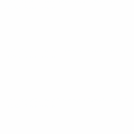
Clasificatorios Europeos Femeninos de Fútbol Sala
vie 18
oct 2024
· Ronda principal
Clasificatorios Europeos Femeninos de Fútbol Sala
mié 16
oct 2024
· Ronda principal
Clasificatorios Europeos Femeninos de Fútbol Sala
mar 15
oct 2024
· Ronda principal