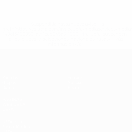
* Suspendida hasta nuevo aviso. <a
href='https://es.uefa.com/insideuefa/mediaservices/medi
148df3492859-aef1bad645a5-1000--fifa-uefa-suspenden-
a-los-clubes-y-selecciones-nacionales-rusas/'>Más
información</a>
Eurocopa Femenina de Fútbol Sala d
Partidos
Equipos
Grupos
Noticias
Datos
Sobre
PÁGINAS
WEB DE LA
UEFA
UEFA.com
Fundación de la
UEFA