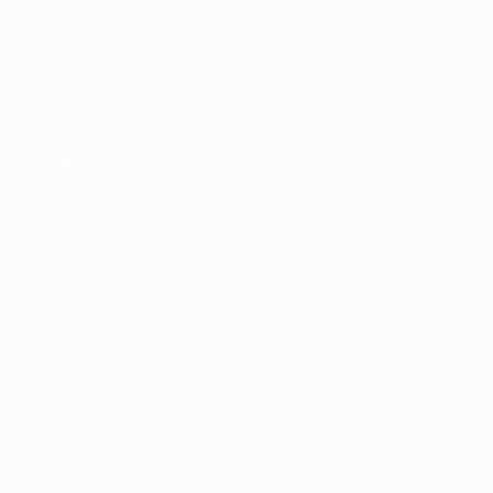
ELEGIR IDIOMA
Español
English
Français
Deutsch
Русский
Español
Italiano
Português
Privacidad
Términos y condiciones
Política de cookies
Ajustes de privacidad
© 1998-2026 UEFA. Todos los derechos reservados
La palabra UEFA, el logo de la UEFA y todas las marcas relacionadas
con las competiciones de la UEFA están protegidas por las marcas
registradas y/o por el copyright de UEFA. Se prohíbe el uso de estas
marcas registradas para uso comercial. El uso de UEFA.com
significa la aceptación de sus Términos, Condiciones y Política de
Privacidad.