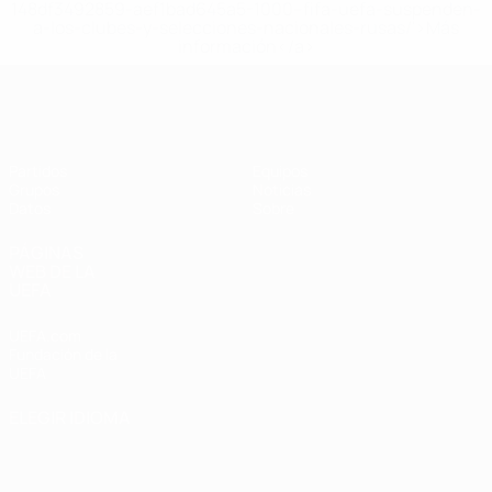
148df3492859-aef1bad645a5-1000--fifa-uefa-suspenden-
a-los-clubes-y-selecciones-nacionales-rusas/'>Más
información</a>
Eurocopa Femenina de Fútbol Sala d
Partidos
Equipos
Grupos
Noticias
Datos
Sobre
PÁGINAS
WEB DE LA
UEFA
UEFA.com
Fundación de la
UEFA
ELEGIR IDIOMA
Español
English
Français
Deutsch
Русский
Español
Italiano
Português