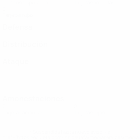
Partidos disputados
Tarjetas amarillas
0
Tarjetas rojas
Defensa
Distribución
Ataque
Amonestaciones
0
0
Tarjetas amarillas
Tarjetas rojas
* Suspendida hasta nuevo aviso. <a
href='https://es.uefa.com/insideuefa/mediaservices/medi