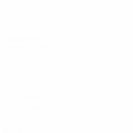
SCO
28
9
1
Shore
22
SCO
24
-
-
MacLean
23
SCO
21
6
-
Delanteras
Edad
PAR
G
Howat
10
SCO
29
6
-
Hanson
10
SCO
28
8
1
Adams
11
SCO
22
4
-
McGovern
11
SCO
24
8
5
Gregory
13
SCO
23
8
-
Davidson
19
SCO
24
11
2
Thomas
20
SCO
30
6
-
Entrenador/a