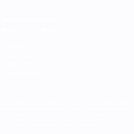
Español
English
Français
Deutsch
Русский
Español
Italiano
Português
Descarga la app oficial
Privacidad
Términos y condiciones
Política de cookies
Ajustes de privacidad
© 1998-2026 UEFA. Todos los derechos reservados
La palabra UEFA, el logo de la UEFA y todas las marcas relacionadas
con las competiciones de la UEFA están protegidas por las marcas
registradas y/o por el copyright de UEFA. Se prohíbe el uso de estas
marcas registradas para uso comercial. El uso de UEFA.com
significa la aceptación de sus Términos, Condiciones y Política de
Privacidad.