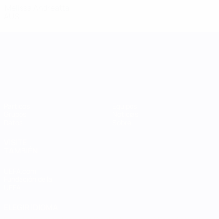
Melissa Andreatta
AUS
UEFA Women's Nations League
Partidos
Equipos
Grupos
Noticias
Datos
Sobre
VISITE
TAMBIÉN
UEFA.com
Fundación de la
UEFA
ELEGIR IDIOMA