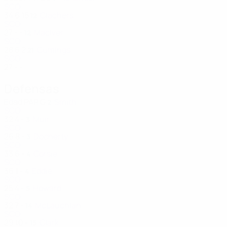
SCO
34
6
15
Clachers
12
SCO
27
-
-
MacIver
12
SCO
28
6
2
Cumings
21
SCO
27
-
-
Defensas
Edad
PAR
G
Smith
2
SCO
32
4
-
Muir
3
SCO
26
8
-
Docherty
3
SCO
33
6
-
Corsie
4
SCO
36
1
-
Eddie
4
SCO
25
4
-
Howard
5
SCO
32
7
-
McLauchlan
14
SCO
29
10
-
Clark
15