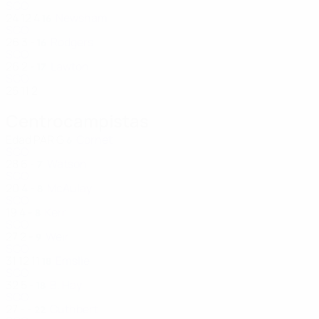
SCO
24
12
4
Newsham
16
SCO
26
3
-
Rodgers
16
SCO
26
2
-
Lawton
17
SCO
25
11
2
Centrocampistas
Edad
PAR
G
Cornet
6
SCO
28
6
-
Watson
7
SCO
20
4
-
McAulay
8
SCO
19
4
-
Kerr
8
SCO
27
2
-
Weir
9
SCO
31
12
11
Emslie
18
SCO
32
5
-
B. Hay
18
SCO
27
-
-
Cuthbert
22