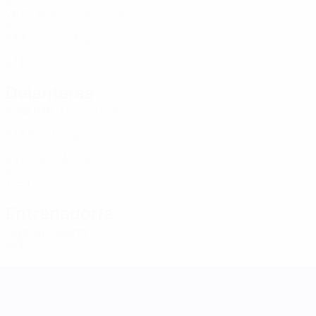
AZE
26
5
-
Nazlıcan Parlak
16
AZE
33
3
-
Bozdag
20
AZE
27
8
-
Delanteras
Edad
PAR
G
Esra Manya
6
AZE
27
8
3
J. Aliyeva
14
AZE
24
5
-
K. Asadova
16
AZE
17
5
1
Entrenador/a
Siyasat Asgarov
AZE
UEFA Women's Nations League