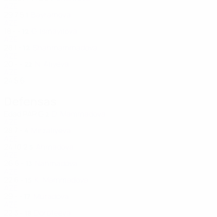
AZE
29
7
5
Bayramova
1
AZE
18
-
-
G. İsmayilova
12
AZE
28
1
-
Shahmammadova
12
AZE
20
-
-
N. Aliyeva
22
AZE
24
5
6
Defensas
Edad
PAR
G
D. Mammadova
2
AZE
28
7
-
Mirzaliyeva
4
AZE
24
10
2
Ahmadova
5
AZE
26
6
-
Nahmadova
13
AZE
22
6
-
K. Mammadova
15
AZE
29
-
-
Muradova
17
AZE
22
3
-
Dorofeeva
18