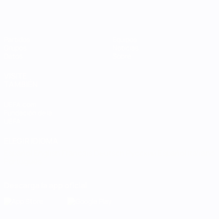
Partidos
Equipos
Grupos
Noticias
Datos
Sobre
VISITE
TAMBIÉN
UEFA.com
Fundación de la
UEFA
ELEGIR IDIOMA
Español
English
Français
Deutsch
Русский
Español
Italiano
Português
Descarga la app oficial