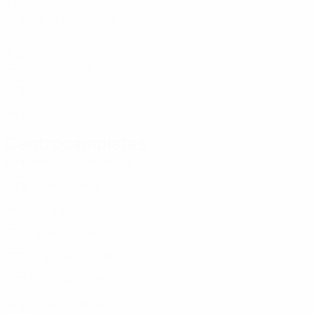
AZE
27
6
-
M. Rahimova
19
AZE
22
-
-
S. Rahimova
19
AZE
25
-
-
Jafarova
21
AZE
21
2
-
Acar
23
AZE
28
9
1
Centrocampistas
Edad
PAR
G
Mahsimova
3
AZE
30
9
-
Mollayeva
7
AZE
28
10
2
Teymurova
8
AZE
26
-
-
Jafarzade
9
AZE
32
10
4
Bakarandze
10
AZE
28
6
1
Salamzada
10
AZE
18
4
-
Seyfatdinova
11