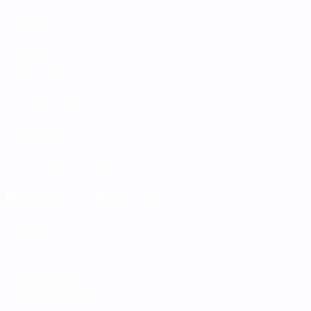
VISITE
TAMBIÉN
UEFA.com
Fundación de la
UEFA
ELEGIR IDIOMA
Español
English
Français
Deutsch
Русский
Español
Italiano
Português
Descarga la app oficial
Privacidad
Términos y condiciones
Política de cookies
Ajustes de privacidad