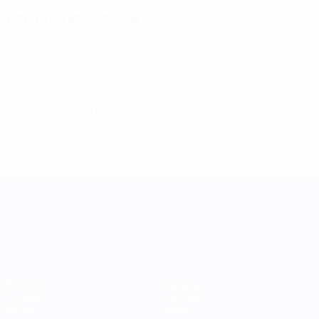
Estadísticas clave
8
7
Goles
Goles encajados
0,8 media por partido
0,7 media por partido
12
0
Tarjetas amarillas
Tarjetas rojas
1,2 media por partido
Ver todas las estadísticas
UEFA Women's Nations League
Partidos
Equipos
Grupos
Noticias
Datos
Sobre