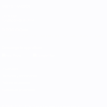
VISITE TAMBIÉN
UEFA.com
Fundación de la UEFA
ELEGIR IDIOMA
Español
English
Français
Deutsch
Русский
Español
Italiano
Descarga la app oficial
Privacidad
Términos y condiciones
Política de cookies
Ajustes de privacidad
© 1998-2026 UEFA. Todos los derechos reservados