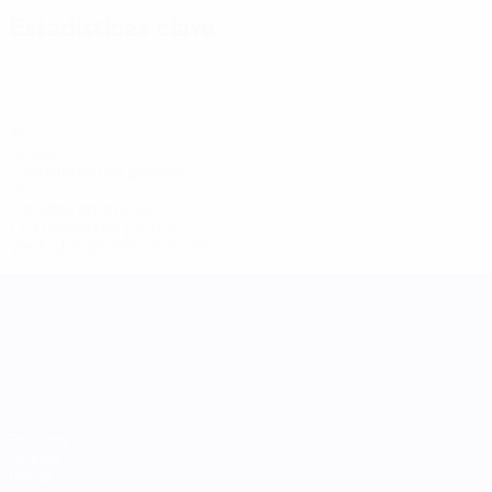
Estadísticas clave
36
Goles
2,58 media por partido
25
Tarjetas amarillas
1,79 media por partido
Ver todas las estadísticas
UEFA Women's Nations League
Partidos
Grupos
Datos