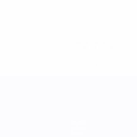
14
Goles encajados
1 media por partido
2
Tarjetas rojas
0,15 media por partido
Equipos
Noticias
Sobre