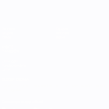
Partidos
Equipos
Grupos
Noticias
Datos
Sobre
VISITE
TAMBIÉN
UEFA.com
Fundación de la
UEFA
ELEGIR IDIOMA
Español
English
Français
Deutsch
Русский
Español
Italiano
Português
Descarga la app oficial