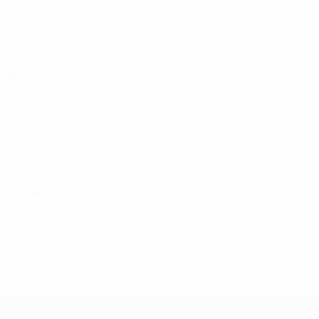
30 mayo 2025
03 junio 2025
UEFA Women's Nations League