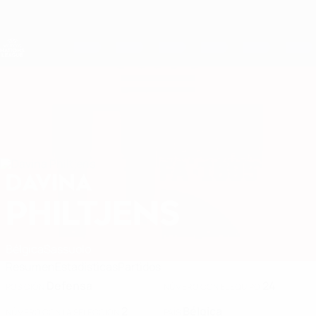
Saltar
al
contenido
Nations League y EURO Femenina
Consíguela
principal
Resultados y estadísticas de fútbol en directo
UEFA Women's Nations League
DAVINA
Davina Philtjens Datos 2027
PHILTJENS
Bélgica
Sassuolo
Resumen
Estadísticas
Partidos
Defensa
24
POSICIÓN
NÚMERO CON EL EQUIPO
2
Bélgica
NÚMERO CON LA SELECCIÓN
PAÍS