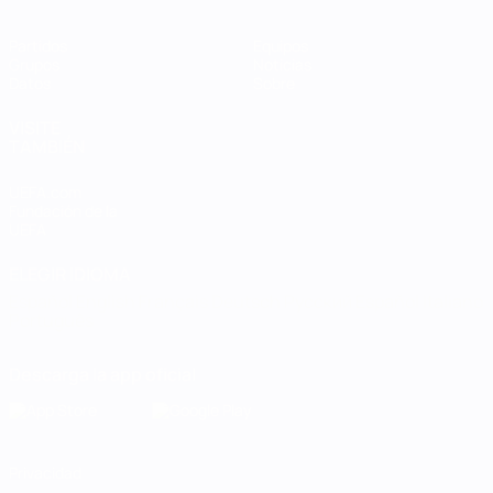
Partidos
Equipos
Grupos
Noticias
Datos
Sobre
VISITE
TAMBIÉN
UEFA.com
Fundación de la
UEFA
ELEGIR IDIOMA
Español
English
Français
Deutsch
Русский
Español
Italiano
Português
Descarga la app oficial
Privacidad