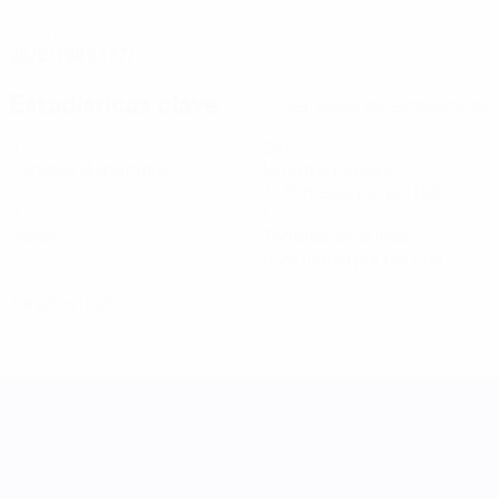
FECHA DE NACIMIENTO
26/2/1989 (37)
Estadísticas clave
Ver todas las estadísticas
4
287
Partidos disputados
Minutos jugados
71,75 media por partido
0
1
Goles
Tarjetas amarillas
0,25 media por partido
0
Tarjetas rojas
UEFA Women's Nations League