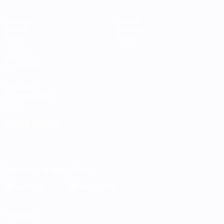
Partidos
Equipos
Grupos
Noticias
Datos
Sobre
VISITE
TAMBIÉN
UEFA.com
Fundación de la
UEFA
ELEGIR IDIOMA
Español
English
Français
Deutsch
Русский
Español
Italiano
Português
Descarga la app oficial
Privacidad