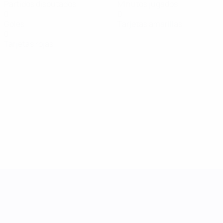
Partidos disputados
Minutos jugados
0
0
Goles
Tarjetas amarillas
0
Tarjetas rojas
UEFA Women's Nations League