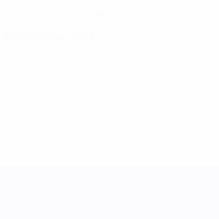
11/4/1994 (32)
FECHA DE NACIMIENTO
Estadísticas clave
5
Partidos disputados
0
Goles
0
Tarjetas rojas
UEFA Women's Nations League