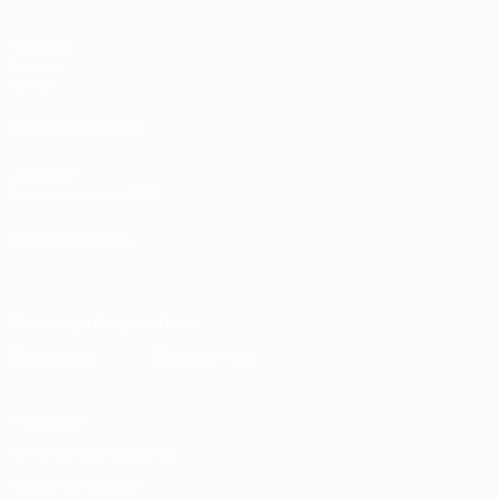
Partidos
Grupos
Datos
VISITE TAMBIÉN
UEFA.com
Fundación de la UEFA
ELEGIR IDIOMA
Español
English
Français
Deutsch
Русский
Español
Italiano
Descarga la app oficial
Privacidad
Términos y condiciones
Política de cookies