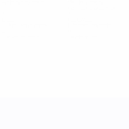
Partidos disputados
Minutos jugados
82,5 media por partido
1
3
Goles
Asistencias
0,25 media por partido
0,75 media por partido
0
0
Tarjetas amarillas
Tarjetas rojas
UEFA Women's Nations League