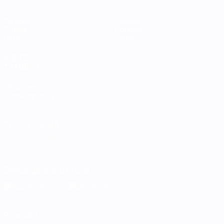
Partidos
Equipos
Grupos
Noticias
Datos
Sobre
VISITE
TAMBIÉN
UEFA.com
Fundación de la
UEFA
ELEGIR IDIOMA
Español
English
Français
Deutsch
Русский
Español
Italiano
Português
Descarga la app oficial
Privacidad