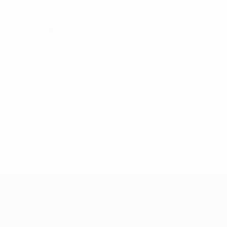
09/5/1996 (30)
Estadísticas clave
Ver todas las estadísticas
5
450
Partidos disputados
Minutos jugados
75 media por partido
4
1
Goles
Asistencias
0,67 media por partido
0,17 media por partido
0
0
Tarjetas amarillas
Tarjetas rojas
UEFA Women's Nations League