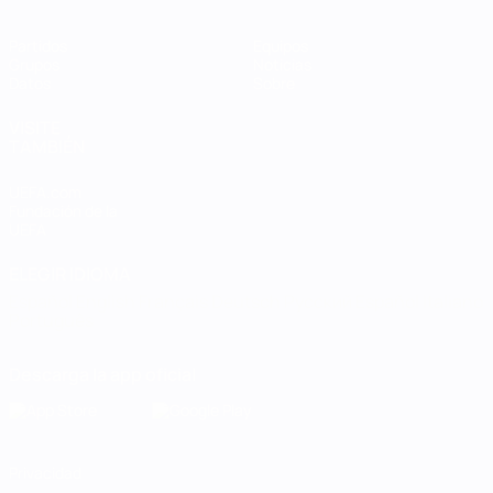
Partidos
Equipos
Grupos
Noticias
Datos
Sobre
VISITE
TAMBIÉN
UEFA.com
Fundación de la
UEFA
ELEGIR IDIOMA
Español
English
Français
Deutsch
Русский
Español
Italiano
Português
Descarga la app oficial
Privacidad