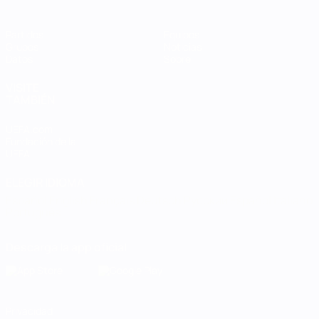
Partidos
Equipos
Grupos
Noticias
Datos
Sobre
VISITE
TAMBIÉN
UEFA.com
Fundación de la
UEFA
ELEGIR IDIOMA
Español
English
Français
Deutsch
Русский
Español
Italiano
Português
Descarga la app oficial
Privacidad