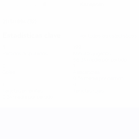
8
Kazajstán
NÚMERO DE CAMISETA
PAÍS
FECHA DE NACIMIENTO
21/5/1994 (32)
Estadísticas clave
Ver todas las estadísticas
3
199
Partidos disputados
Minutos jugados
66,34 media por partido
0
1
Goles
Asistencias
0,34 media por partido
1
0
Tarjetas amarillas
Tarjetas rojas
0,34 media por partido
UEFA Women's Nations League