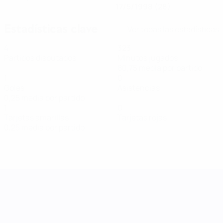
17/5/1998 (28)
Estadísticas clave
Ver todas las estadísticas
4
323
Partidos disputados
Minutos jugados
80,75 media por partido
1
0
Goles
Asistencias
0,25 media por partido
1
0
Tarjetas amarillas
Tarjetas rojas
0,25 media por partido
UEFA Women's Nations League