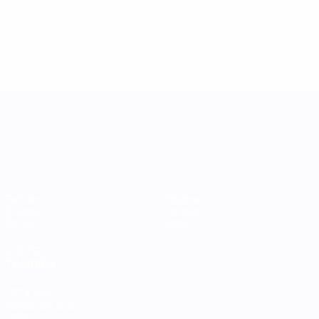
UEFA Women's Nations League
Partidos
Equipos
Grupos
Noticias
Datos
Sobre
VISITE
TAMBIÉN
UEFA.com
Fundación de la
UEFA