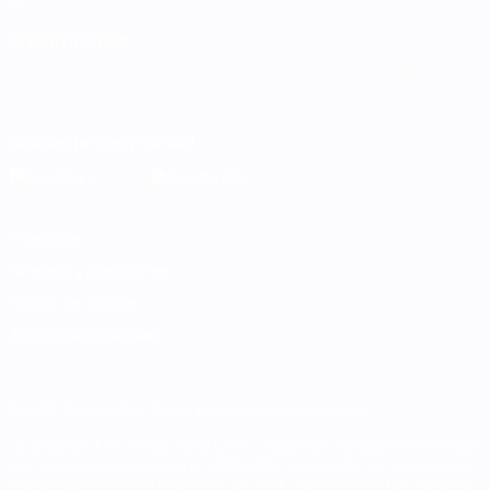
ELEGIR IDIOMA
Español
English
Français
Deutsch
Русский
Español
Italiano
Português
Descarga la app oficial
Privacidad
Términos y condiciones
Política de cookies
Ajustes de privacidad
© 1998-2026 UEFA. Todos los derechos reservados
La palabra UEFA, el logo de la UEFA y todas las marcas relacionadas
con las competiciones de la UEFA están protegidas por las marcas
registradas y/o por el copyright de UEFA. Se prohíbe el uso de estas