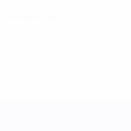
13/12/1997 (28)
Estadísticas clave
Ver todas las estadísticas
1
90
Partidos disputados
Minutos jugados
0
0
Goles
Tarjetas amarillas
0
Tarjetas rojas
UEFA Women's Nations League