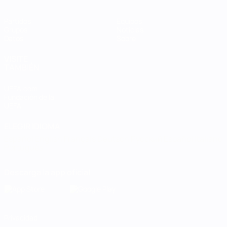
Partidos
Equipos
Grupos
Noticias
Datos
Sobre
VISITE
TAMBIÉN
UEFA.com
Fundación de la
UEFA
ELEGIR IDIOMA
Español
English
Français
Deutsch
Русский
Español
Italiano
Português
Descarga la app oficial
Privacidad