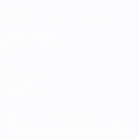
ELEGIR IDIOMA
Español
English
Français
Deutsch
Русский
Español
Italiano
Português
Descarga la app oficial
Privacidad
Términos y condiciones
Política de cookies
Ajustes de privacidad
© 1998-2026 UEFA. Todos los derechos reservados
La palabra UEFA, el logo de la UEFA y todas las marcas relacionadas
con las competiciones de la UEFA están protegidas por las marcas
registradas y/o por el copyright de UEFA. Se prohíbe el uso de estas