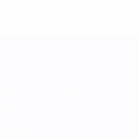
Amonestaciones
0
0
Tarjetas amarillas
Tarjetas rojas
UEFA Women's Nations League
Partidos
Equipos
Grupos
Noticias
Datos
Sobre
VISITE
TAMBIÉN
UEFA.com
Fundación de la
UEFA