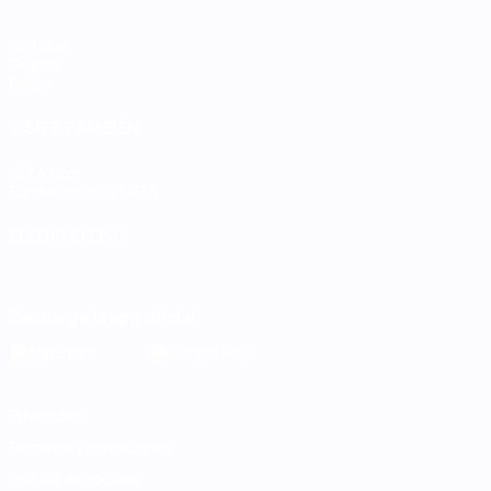
Partidos
Grupos
Datos
VISITE TAMBIÉN
UEFA.com
Fundación de la UEFA
ELEGIR IDIOMA
Español
English
Français
Deutsch
Русский
Español
Italiano
Descarga la app oficial
Privacidad
Términos y condiciones
Política de cookies