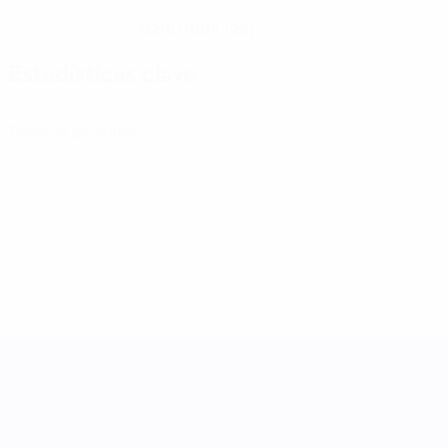
02/8/1998 (28)
FECHA DE NACIMIENTO
Estadísticas clave
0
Tarjetas amarillas
UEFA Women's Nations League