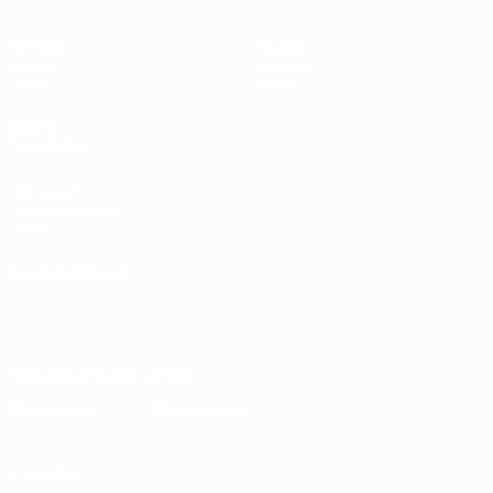
Partidos
Equipos
Grupos
Noticias
Datos
Sobre
VISITE
TAMBIÉN
UEFA.com
Fundación de la
UEFA
ELEGIR IDIOMA
Español
English
Français
Deutsch
Русский
Español
Italiano
Português
Descarga la app oficial
Privacidad