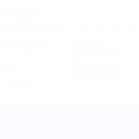
FECHA DE NACIMIENTO
19/8/1999 (26)
Estadísticas clave
Ver todas las estadísticas
3
267
Partidos disputados
Minutos jugados
89 media por partido
0
2
Goles
Tarjetas amarillas
0,67 media por partido
0
Tarjetas rojas
UEFA Women's Nations League