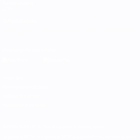
Fundación de la
UEFA
ELEGIR IDIOMA
Español
English
Français
Deutsch
Русский
Español
Italiano
Português
Descarga la app oficial
Privacidad
Términos y condiciones
Política de cookies
Ajustes de privacidad
© 1998-2026 UEFA. Todos los derechos reservados
La palabra UEFA, el logo de la UEFA y todas las marcas relacionadas