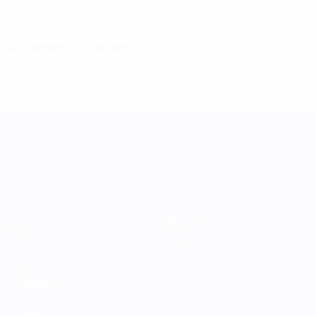
Amonestaciones
0
0
Tarjetas amarillas
Tarjetas rojas
UEFA Women's Nations League
Partidos
Equipos
Grupos
Noticias
Datos
Sobre
VISITE
TAMBIÉN
UEFA.com