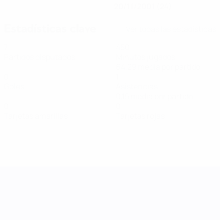
20/11/2001 (24)
Estadísticas clave
Ver todas las estadísticas
7
450
Partidos disputados
Minutos jugados
64,29 media por partido
0
1
Goles
Asistencias
0,15 media por partido
0
0
Tarjetas amarillas
Tarjetas rojas
UEFA Women's Nations League