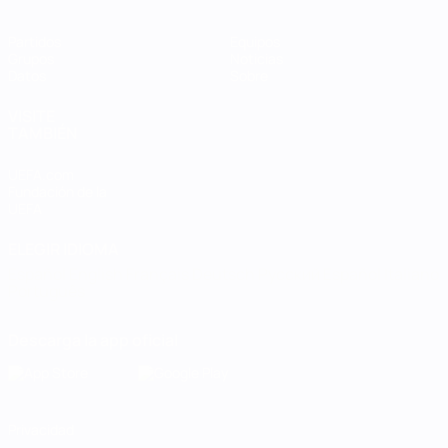
Partidos
Equipos
Grupos
Noticias
Datos
Sobre
VISITE
TAMBIÉN
UEFA.com
Fundación de la
UEFA
ELEGIR IDIOMA
Español
English
Français
Deutsch
Русский
Español
Italiano
Português
Descarga la app oficial
Privacidad