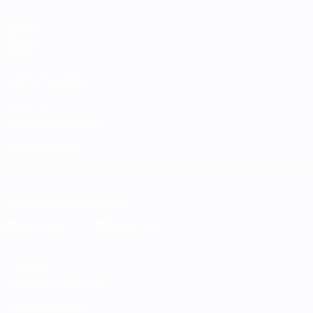
Partidos
Grupos
Datos
VISITE TAMBIÉN
UEFA.com
Fundación de la UEFA
ELEGIR IDIOMA
Español
English
Français
Deutsch
Русский
Español
Italiano
Descarga la app oficial
Privacidad
Términos y condiciones
Política de cookies