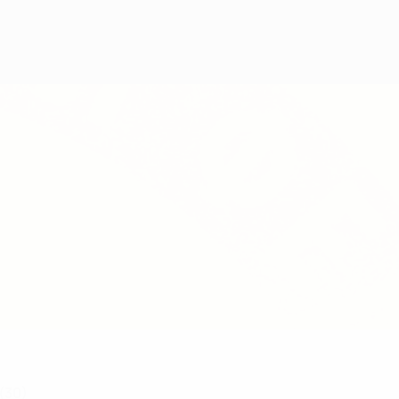
Consíguela
(30)