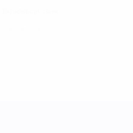
Estadísticas clave
0
Tarjetas amarillas
UEFA Women's Nations League