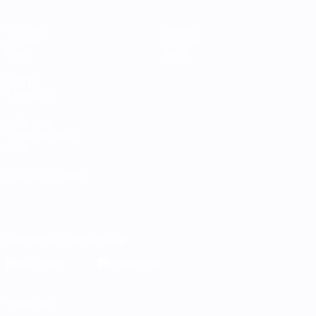
Partidos
Equipos
Grupos
Noticias
Datos
Sobre
VISITE
TAMBIÉN
UEFA.com
Fundación de la
UEFA
ELEGIR IDIOMA
Español
English
Français
Deutsch
Русский
Español
Italiano
Português
Descarga la app oficial
Privacidad