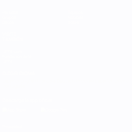
Partidos
Equipos
Grupos
Noticias
Datos
Sobre
VISITE
TAMBIÉN
UEFA.com
Fundación de la
UEFA
ELEGIR IDIOMA
Español
English
Français
Deutsch
Русский
Español
Italiano
Português
Descarga la app oficial
Privacidad