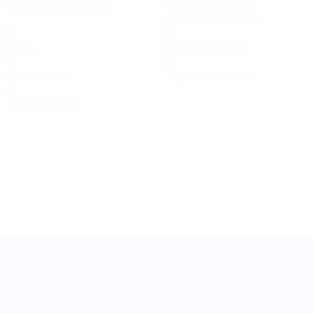
Partidos disputados
Minutos jugados
4 media por partido
0
0
Goles
Disparos totales
0
0
Asistencias
Tarjetas amarillas
0
Tarjetas rojas
UEFA Women's Nations League