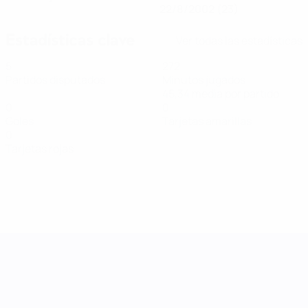
22/8/2002 (23)
Estadísticas clave
Ver todas las estadísticas
5
272
Partidos disputados
Minutos jugados
45,34 media por partido
0
0
Goles
Tarjetas amarillas
0
Tarjetas rojas
UEFA Women's Nations League