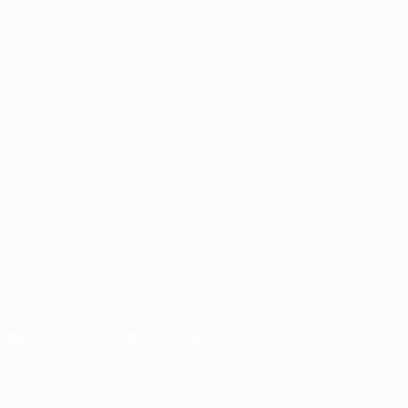
Partidos
Equipos
Grupos
Noticias
Datos
Sobre
VISITE
TAMBIÉN
UEFA.com
Fundación de la
UEFA
ELEGIR IDIOMA
Español
English
Français
Deutsch
Русский
Español
Italiano
Português
Descarga la app oficial
Privacidad