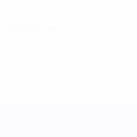
FECHA DE NACIMIENTO
18/2/2002 (24)
Estadísticas clave
Ver todas las estadísticas
5
228
Partidos disputados
Minutos jugados
28,5 media por partido
0
0
Goles
Tarjetas amarillas
0
Tarjetas rojas
UEFA Women's Nations League