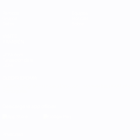
Partidos
Equipos
Grupos
Noticias
Datos
Sobre
VISITE
TAMBIÉN
UEFA.com
Fundación de la
UEFA
ELEGIR IDIOMA
Español
English
Français
Deutsch
Русский
Español
Italiano
Português
Descarga la app oficial
Privacidad