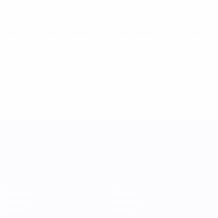
Women's Nations League de la Copa del Mundo
vie 21 feb
2025
· Fase liga
UEFA Women's Nations League
Partidos
Equipos
Grupos
Noticias
Datos
Sobre