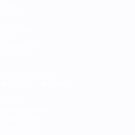
VISITE
TAMBIÉN
UEFA.com
Fundación de la
UEFA
ELEGIR IDIOMA
Español
English
Français
Deutsch
Русский
Español
Italiano
Português
Descarga la app oficial
Privacidad
Términos y condiciones
Política de cookies
Ajustes de privacidad