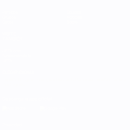
Partidos
Equipos
Grupos
Noticias
Datos
Sobre
VISITE
TAMBIÉN
UEFA.com
Fundación de la
UEFA
ELEGIR IDIOMA
Español
English
Français
Deutsch
Русский
Español
Italiano
Português
Descarga la app oficial
Privacidad