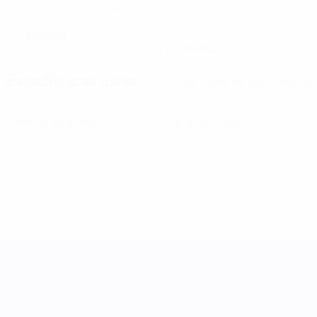
30
4
NÚMERO CON EL EQUIPO
NÚMERO CON LA SELECCIÓN
Letonia
PAÍS
FECHA DE NACIMIENTO
10/9/1998 (27)
Estadísticas clave
Ver todas las estadísticas
0
0
Tarjetas amarillas
Tarjetas rojas
UEFA Women's Nations League