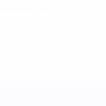
Estadísticas clave
4
Partidos disputados
0
Goles
0
Tarjetas amarillas
UEFA Women's Nations League