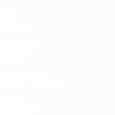
Partidos
Grupos
Datos
VISITE TAMBIÉN
UEFA.com
Fundación de la UEFA
ELEGIR IDIOMA
Español
English
Français
Deutsch
Русский
Español
Italiano
Descarga la app oficial
Privacidad
Términos y condiciones
Política de cookies